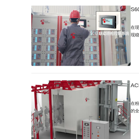
S
在现
现
A
在
的