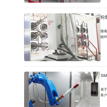
轮
随
能
S
基于
客